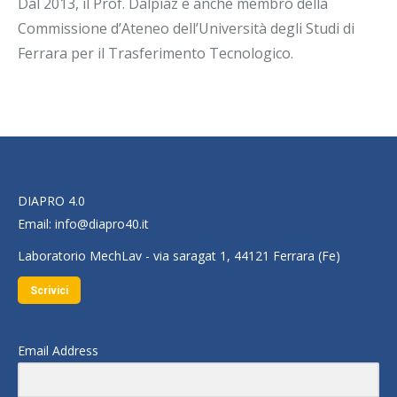
Dal 2013, il Prof. Dalpiaz è anche membro della
Commissione d’Ateneo dell’Università degli Studi di
Ferrara per il Trasferimento Tecnologico.
DIAPRO 4.0
Email:
info@diapro40.it
Laboratorio MechLav - via saragat 1, 44121 Ferrara (Fe)
Scrivici
Email Address