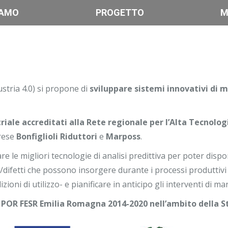
IAMO
PROGETTO
M
stria 4.0) si propone di
sviluppare sistemi innovativi di 
triale accreditati alla Rete regionale per l’Alta Tecnolog
prese
Bonfiglioli Riduttori
e
Marposs
.
are le migliori tecnologie di analisi predittiva per poter dispo
ifetti che possono insorgere durante i processi produttivi 
izioni di utilizzo- e pianificare in anticipo gli interventi di m
da POR FESR Emilia Romagna 2014-2020 nell’ambito della St